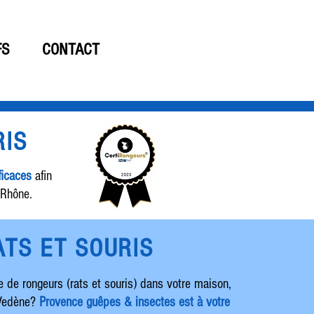
06 19 61 15 33
FS
CONTACT
RIS
ficaces
afin
u Rhône.
ATS ET SOURIS
 de rongeurs (rats et souris) dans votre maison,
 Vedène?
Provence guêpes & insectes est à votre