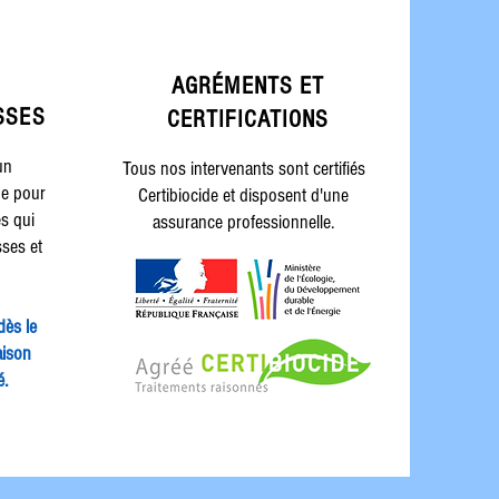
AGRÉMENTS ET
SSES
CERTIFICATIONS
un
Tous nos intervenants sont certifiés
ge pour
Certibiocide et disposent d'une
es qui
assurance professionnelle.
sses et
dès le
aison
é.