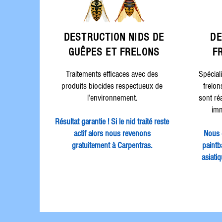
DESTRUCTION
NIDS DE
DE
GUÊPES ET FRELONS
F
Traitements efficaces avec des
Spécial
produits biocides respectueux de
frelon
l’environnement.
sont ré
imm
Résultat garantie ! Si le nid traité reste
actif alors nous revenons
Nous 
gratuitement à Carpentras.
paintba
asiati