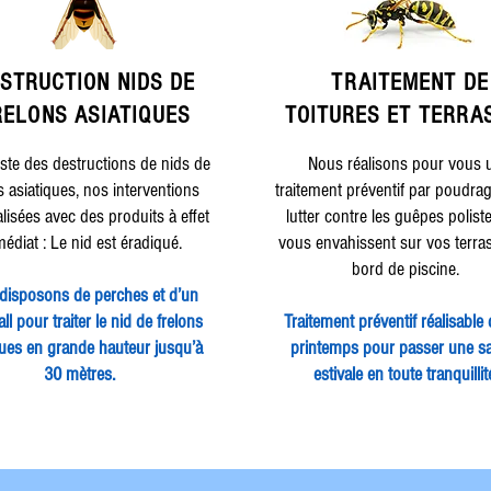
STRUCTION NIDS DE
TRAITEMENT DE
RELONS ASIATIQUES
TOITURES ET TERRA
iste des destructions de nids de
Nous réalisons pour vous 
s asiatiques, nos interventions
traitement préventif par poudra
alisées avec des produits à effet
lutter contre les guêpes polist
édiat : Le nid est éradiqué.
vous envahissent sur vos terra
bord de piscine.
disposons de perches et d’un
ll pour traiter le nid de frelons
Traitement préventif réalisable 
ques en grande hauteur jusqu’à
printemps pour passer une s
30 mètres.
estivale en toute tranquillit