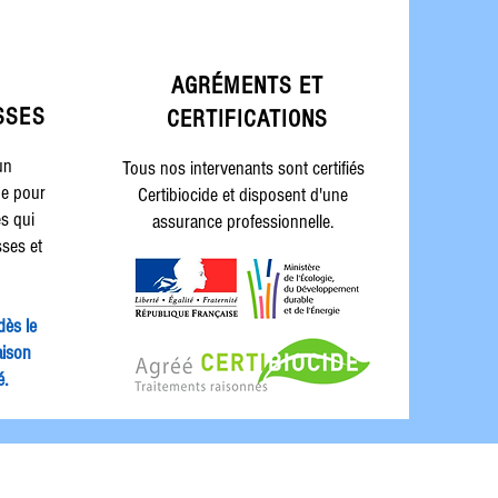
AGRÉMENTS ET
SSES
CERTIFICATIONS
un
Tous nos intervenants sont certifiés
ge pour
Certibiocide et disposent d'une
es qui
assurance professionnelle.
sses et
dès le
aison
é.