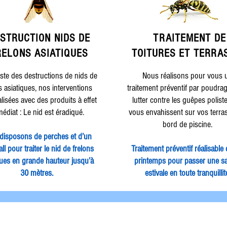
STRUCTION NIDS DE
TRAITEMENT DE
RELONS ASIATIQUES
TOITURES ET TERRA
iste des destructions de nids de
Nous réalisons pour vous 
s asiatiques, nos interventions
traitement préventif par poudra
alisées avec des produits à effet
lutter contre les guêpes polist
édiat : Le nid est éradiqué.
vous envahissent sur vos terra
bord de piscine.
disposons de perches et d’un
ll pour traiter le nid de frelons
Traitement préventif réalisable 
ques en grande hauteur jusqu’à
printemps pour passer une s
30 mètres.
estivale en toute tranquillit