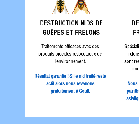
DESTRUCTION
NIDS DE
DE
GUÊPES ET FRELONS
F
Traitements efficaces avec des
Spécial
produits biocides respectueux de
frelon
l’environnement.
sont ré
imm
Résultat garantie ! Si le nid traité reste
actif alors nous revenons
Nous 
gratuitement à Goult.
paintba
asiati