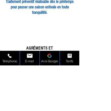
Traitement préventif réalisable dès le printemps
pour passer une saison estivale en toute
tranquillité.
AGRÉMENTS ET
CERTIFICATIONS
Téléphone
E-mail
Avis Google
Tarifs
Tous nos intervenants sont certifiés Certibiocide
et disposent d'une assurance professionnelle.
NOS SERVICES