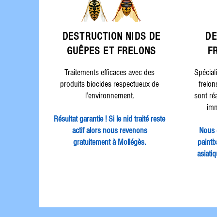
DESTRUCTION
NIDS DE
DE
GUÊPES ET FRELONS
F
Traitements efficaces avec des
Spécial
produits biocides respectueux de
frelon
l’environnement.
sont ré
imm
Résultat garantie ! Si le nid traité reste
actif alors nous revenons
Nous 
gratuitement à Mollégès.
paintba
asiati