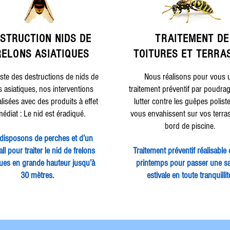
STRUCTION NIDS DE
TRAITEMENT DE
RELONS ASIATIQUES
TOITURES ET TERRA
iste des destructions de nids de
Nous réalisons pour vous 
s asiatiques, nos interventions
traitement préventif par poudra
alisées avec des produits à effet
lutter contre les guêpes polist
édiat : Le nid est éradiqué.
vous envahissent sur vos terra
bord de piscine.
disposons de perches et d’un
ll pour traiter le nid de frelons
Traitement préventif réalisable 
ques en grande hauteur jusqu’à
printemps pour passer une s
30 mètres.
estivale en toute tranquillit