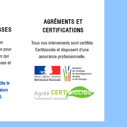
AGRÉMENTS ET
SSES
CERTIFICATIONS
un
Tous nos intervenants sont certifiés
ge pour
Certibiocide et disposent d'une
es qui
assurance professionnelle.
sses et
dès le
aison
é.