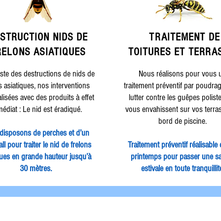
STRUCTION NIDS DE
TRAITEMENT DE
RELONS ASIATIQUES
TOITURES ET TERRA
iste des destructions de nids de
Nous réalisons pour vous 
s asiatiques, nos interventions
traitement préventif par poudra
alisées avec des produits à effet
lutter contre les guêpes polist
édiat : Le nid est éradiqué.
vous envahissent sur vos terra
bord de piscine.
disposons de perches et d’un
ll pour traiter le nid de frelons
Traitement préventif réalisable 
ques en grande hauteur jusqu’à
printemps pour passer une s
30 mètres.
estivale en toute tranquillit