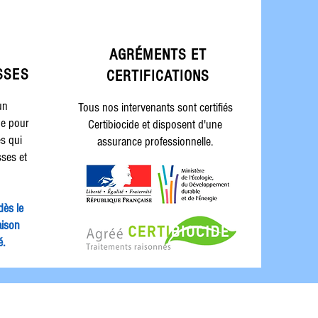
AGRÉMENTS ET
SSES
CERTIFICATIONS
un
Tous nos intervenants sont certifiés
ge pour
Certibiocide et disposent d'une
es qui
assurance professionnelle.
sses et
dès le
aison
é.