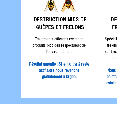
DESTRUCTION
NIDS DE
DE
GUÊPES ET FRELONS
F
Traitements efficaces avec des
Spécial
produits biocides respectueux de
frelon
l’environnement.
sont ré
imm
Résultat garantie ! Si le nid traité reste
actif alors nous revenons
Nous 
gratuitement à Orgon.
paintba
asiati