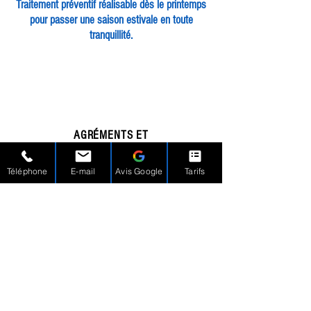
Traitement préventif réalisable dès le printemps
pour passer une saison estivale en toute
tranquillité.
AGRÉMENTS ET
CERTIFICATIONS
Téléphone
E-mail
Avis Google
Tarifs
Tous nos intervenants sont certifiés Certibiocide
et disposent d'une assurance professionnelle.
NOS SERVICES