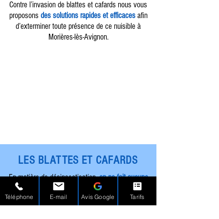
Contre l’invasion de blattes et cafards nous vous
proposons
des solutions rapides et efficaces
afin
d’exterminer toute présence de ce nuisible à
Morières-lès-Avignon.
LES BLATTES ET CAFARDS
En matière de désinsectisation,
on ne fait
aucune
différence entre la blatte et le cafard
, il s’agit bien
Téléphone
E-mail
Avis Google
Tarifs
du même insecte. Les blattes et cafards sont des
nuisibles qui se multiplient rapidement, les produits