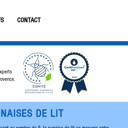
06 19 61 15 33
FS
CONTACT
xperts
rovence.
NAISES DE LIT